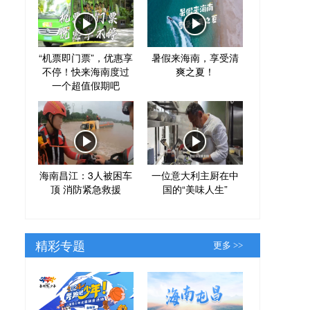
“机票即门票”，优惠享
暑假来海南，享受清
不停！快来海南度过
爽之夏！
一个超值假期吧
海南昌江：3人被困车
一位意大利主厨在中
顶 消防紧急救援
国的“美味人生”
精彩专题
更多 >>