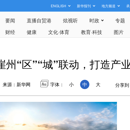
ENGLISH
新华报刊
地方频道
承
要闻
直播自贸港
炫视听
时政
专题
财经
健康
文化·体育
教育·科技
图片
州“区”“城”联动，打造产
来源：新华网
字体：
小
中
大
分享到