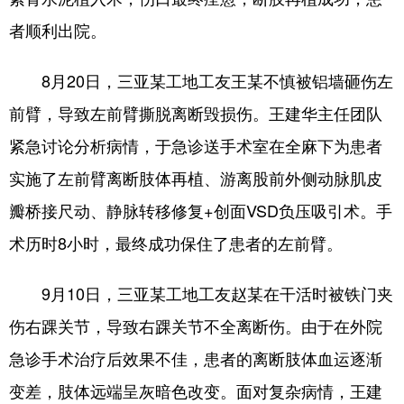
者顺利出院。
8月20日，三亚某工地工友王某不慎被铝墙砸伤左
前臂，导致左前臂撕脱离断毁损伤。王建华主任团队
紧急讨论分析病情，于急诊送手术室在全麻下为患者
实施了左前臂离断肢体再植、游离股前外侧动脉肌皮
瓣桥接尺动、静脉转移修复+创面VSD负压吸引术。手
术历时8小时，最终成功保住了患者的左前臂。
9月10日，三亚某工地工友赵某在干活时被铁门夹
伤右踝关节，导致右踝关节不全离断伤。由于在外院
急诊手术治疗后效果不佳，患者的离断肢体血运逐渐
变差，肢体远端呈灰暗色改变。面对复杂病情，王建