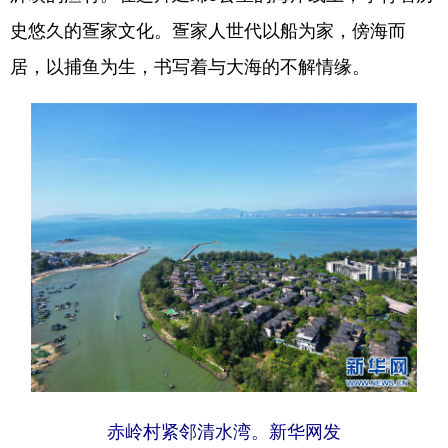
史悠久的疍家文化。疍家人世代以船为家，傍海而
居，以捕鱼为生，书写着与大海的不解情缘。
赤岭村紧邻清水湾。新华网发