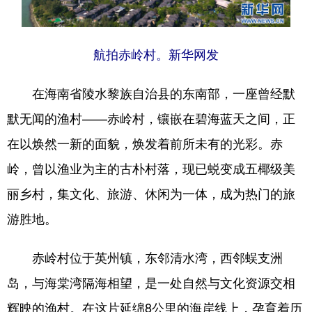
航拍赤岭村。新华网发
在海南省陵水黎族自治县的东南部，一座曾经默
默无闻的渔村——赤岭村，镶嵌在碧海蓝天之间，正
在以焕然一新的面貌，焕发着前所未有的光彩。赤
岭，曾以渔业为主的古朴村落，现已蜕变成五椰级美
丽乡村，集文化、旅游、休闲为一体，成为热门的旅
游胜地。
赤岭村位于英州镇，东邻清水湾，西邻蜈支洲
岛，与海棠湾隔海相望，是一处自然与文化资源交相
辉映的渔村。在这片延绵8公里的海岸线上，孕育着历