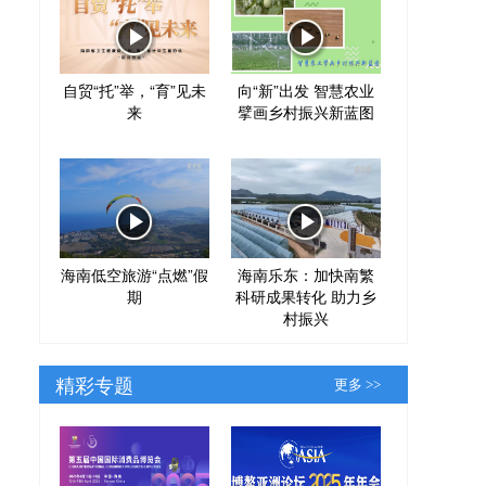
自贸“托”举，“育”见未
向“新”出发 智慧农业
来
擘画乡村振兴新蓝图
海南低空旅游“点燃”假
海南乐东：加快南繁
期
科研成果转化 助力乡
村振兴
精彩专题
更多 >>