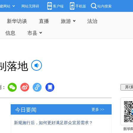
建网站
网站无障碍
客户端
手机版
站内搜索
新华访谈
直播
旅游
法治
信息
市县
制落地
到：
今日要闻
更多 >>
新规施行后，如何更好满足群众宜居需求？