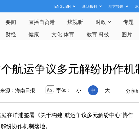
ENGLISH
新华报刊
地方频道
承
要闻
直播自贸港
炫视听
时政
专题
财经
健康
文化·体育
教育·科技
图片
首个航运争议多元解纷协作机
来源：海南日报
字体：
小
中
大
分享
庭在洋浦签署《关于构建“航运争议多元解纷中心”协作
元解纷协作机制落地。