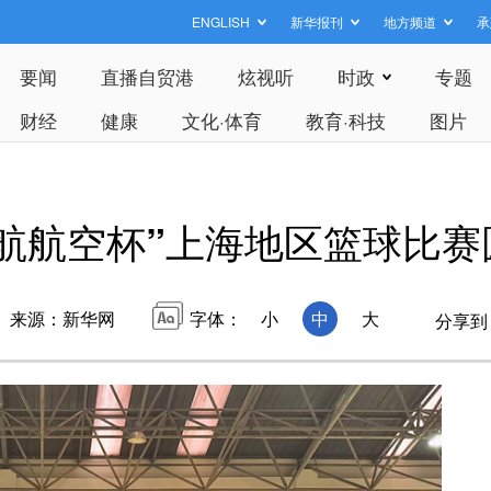
ENGLISH
新华报刊
地方频道
承
要闻
直播自贸港
炫视听
时政
专题
财经
健康
文化·体育
教育·科技
图片
“海航航空杯”上海地区篮球比
来源：新华网
字体：
小
中
大
分享到