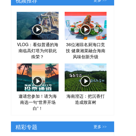
更多 >>
VLOG：看似普通的海
36位湘琼名厨海口竞
南临高灯塔为何获此
技 健康湘菜融合海南
殊荣？
风味创新升级
邀请您参加！请为海
海南澄迈：把沉香打
南选一句“世界开场
造成致富树
白”！
精彩专题
更多 >>