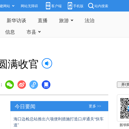
建网站
网站无障碍
客户端
手机版
站内搜索
新华访谈
直播
旅游
法治
信息
市县
赛圆满收官
：
今日要闻
更多 >>
海口边检总站推出六项便利措施打造口岸通关“快车
道”