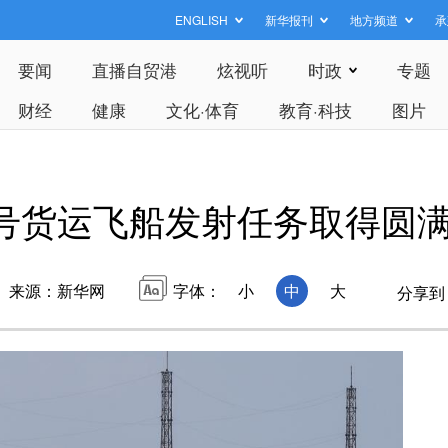
ENGLISH
新华报刊
地方频道
承
要闻
直播自贸港
炫视听
时政
专题
财经
健康
文化·体育
教育·科技
图片
号货运飞船发射任务取得圆
来源：新华网
字体：
小
中
大
分享到