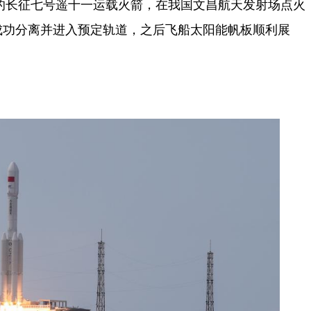
的长征七号遥十一运载火箭，在我国文昌航天发射场点火
成功分离并进入预定轨道，之后飞船太阳能帆板顺利展