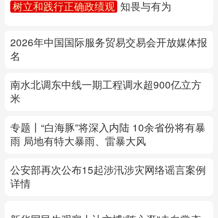
树立和践行正确政绩观
知畏与有为
多语种频道
2026年中国国际服务贸易交易会开放媒体报
English
Español
Français
عربى
名
Русский язык
日本語
한국어
南水北调东中线一期工程调水超900亿立方
Deutsch
Português
米
专题丨
“白海豚”将深入内陆 10余省份将有暴
雨 局地有特大暴雨、雷暴大风
公安部再次公布15起涉汛涉灾网络谣言案例
详情