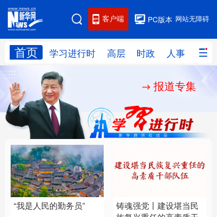
客户端
网站无障碍
PC版本
首页
网站地图
学习进行时
高层
时政
人事
国际
报道专集
学习进行时
高层
时政
人事
国际
财经
网评
港澳
台湾
思客智库
全球连线
教育
科技
科创
量子
体育
文化
书画
健康
军事
“我是人民的勤务员”
铸魂强党丨建设堪当民
访谈
视频
图片
政务