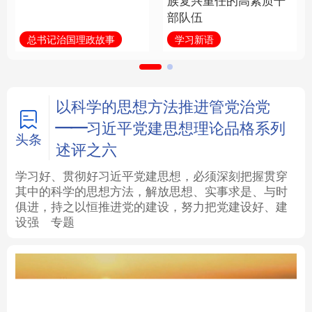
族复兴重任的高素质干
部队伍
法律
中央文件
金融
汽车
总书记治国理政故事
学习新语
食品
人居
信息化
数字经济
学术中国
乡村振兴
银龄
溯源中国
以科学的思想方法推进管党治党
——习近平党建思想理论品格系列
城市
旅游
能源
会展
头条
述评之六
彩票
娱乐
时尚
悦读
学习好、贯彻好习近平党建思想，必须深刻把握贯穿
其中的科学的思想方法，解放思想、实事求是、与时
俱进，持之以恒推进党的建设，努力把党建设好、建
公益
一带一路
亚太网
上市公司
设强
专题
文化产业
地方频道