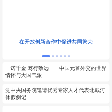
北京
天津
河北
山西
辽宁
吉林
上海
江苏
浙江
安徽
福建
江西
浸
在开放创新合作中促进共同繁荣
山东
河南
湖北
湖南
广东
广西
海南
重庆
一诺千金 笃行致远——中国元首外交的世界
四川
贵州
云南
西藏
情怀与大国气派
陕西
甘肃
青海
宁夏
党中央国务院邀请优秀专家人才代表北戴河
休假侧记
新疆
内蒙古
黑龙江