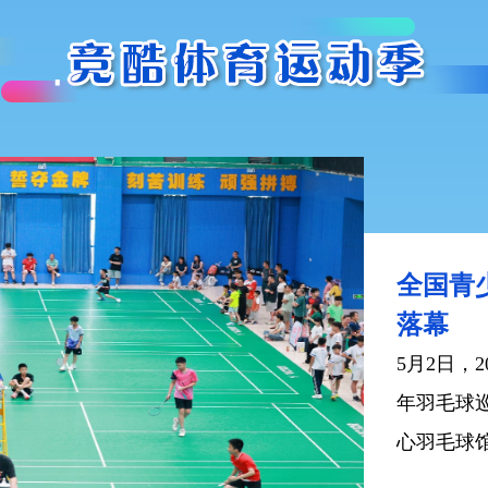
“奔跑吧
开赛圆
5月31日
年”202