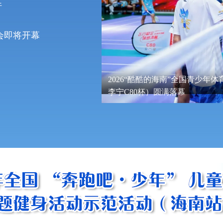
行
大会即将开幕
青少年羽毛球巡回赛（昌江站·
“奔跑吧·少年”2026年海南省