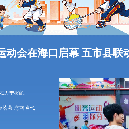
区运动会在海口启幕 五市县
赛在万宁收官。
会落幕 海南省代