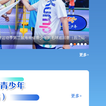
青少年击剑公开赛圆满落幕
“奔跑吧
更多+
更多+