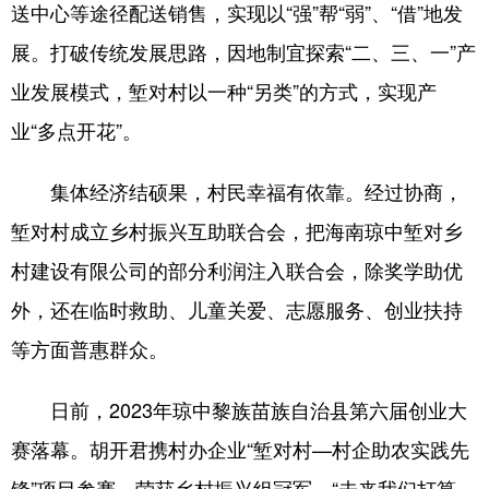
送中心等途径配送销售，实现以“强”帮“弱”、“借”地发
展。打破传统发展思路，因地制宜探索“二、三、一”产
业发展模式，堑对村以一种“另类”的方式，实现产
业“多点开花”。
集体经济结硕果，村民幸福有依靠。经过协商，
堑对村成立乡村振兴互助联合会，把海南琼中堑对乡
村建设有限公司的部分利润注入联合会，除奖学助优
外，还在临时救助、儿童关爱、志愿服务、创业扶持
等方面普惠群众。
日前，2023年琼中黎族苗族自治县第六届创业大
赛落幕。胡开君携村办企业“堑对村—村企助农实践先
锋”项目参赛，荣获乡村振兴组冠军。“未来我们打算