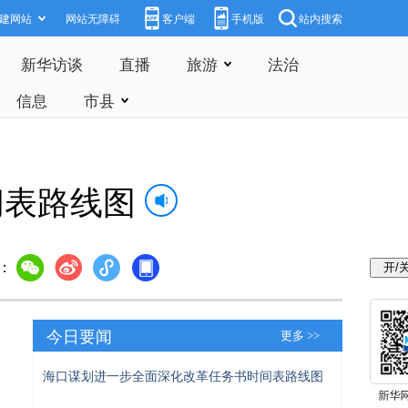
建网站
网站无障碍
客户端
手机版
站内搜索
新华访谈
直播
旅游
法治
信息
市县
间表路线图
：
今日要闻
更多 >>
海口谋划进一步全面深化改革任务书时间表路线图