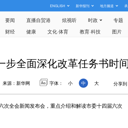
ENGLISH
新华报刊
地方频道
承
要闻
直播自贸港
炫视听
时政
专题
财经
健康
文化·体育
教育·科技
图片
一步全面深化改革任务书时
来源：新华网
字体：
小
中
大
分享到
六次全会新闻发布会，重点介绍和解读市委十四届六次