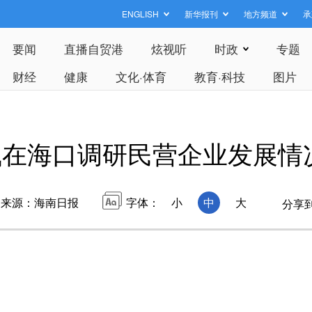
ENGLISH
新华报刊
地方频道
承
要闻
直播自贸港
炫视听
时政
专题
财经
健康
文化·体育
教育·科技
图片
飞在海口调研民营企业发展情
来源：海南日报
字体：
小
中
大
分享