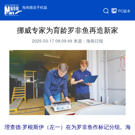
海南频道手机版
PC版本
挪威专家为育龄罗非鱼再造新家
2025-03-17 08:09:49
来源：海南日报
理查德·罗根斯伊（左一）在为罗非鱼作标记分组。海