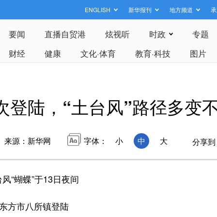
ENGLISH
新华报刊
地方频道
承
要闻
直播自贸港
炫视听
时政
专题
财经
健康
文化·体育
教育·科技
图片
二次登陆，“土台风”路径多变
来源：新华网
字体：
小
中
大
分享到
风“蝴蝶”于13日夜间
东方市八所镇登陆