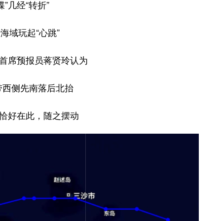
蝶”几经“转折”
海域玩起“心跳”
首席预报员蒋贤玲认为
带西侧先南落后北抬
恰好在此，随之摆动