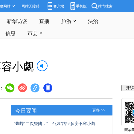
建网站
网站无障碍
客户端
手机版
站内搜索
新华访谈
直播
旅游
法治
信息
市县
不容小觑
：
今日要闻
更多 >>
“蝴蝶”二次登陆，“土台风”路径多变不容小觑