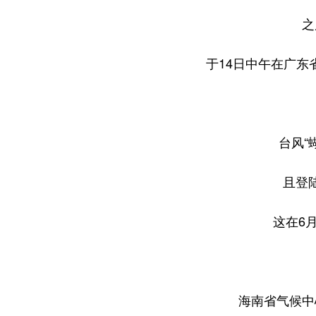
之
于14日中午在广东
台风“
且登
这在6
海南省气候中