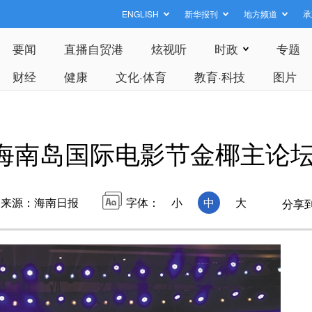
ENGLISH
新华报刊
地方频道
承
要闻
直播自贸港
炫视听
时政
专题
财经
健康
文化·体育
教育·科技
图片
海南岛国际电影节金椰主论
来源：海南日报
字体：
小
中
大
分享