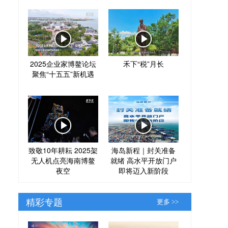
2025企业家博鳌论坛
禾下“税”月长
聚焦“十五五”新机遇
致敬10年耕耘 2025架
海岛新程｜封关准备
无人机点亮海南博鳌
就绪 高水平开放门户
夜空
即将迈入新阶段
精彩专题
更多 >>