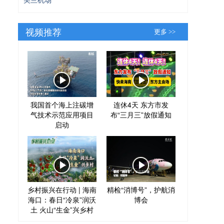
视频推荐
更多 >>
我国首个海上注碳增
连休4天 东方市发
气技术示范应用项目
布“三月三”放假通知
启动
乡村振兴在行动 | 海南
精检“消博号”，护航消
海口：春日“冷泉”润沃
博会
土 火山“生金”兴乡村