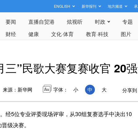
ENGLISH
新华报刊
地方频道
承
要闻
直播自贸港
炫视听
时政
专题
财经
健康
文化·体育
教育·科技
图片
三月三”民歌大赛复赛收官 20
来源：新华网
字体：
小
中
大
分享到
。经5位专业评委现场评审，从30组复赛选手中决出10
功晋级决赛。