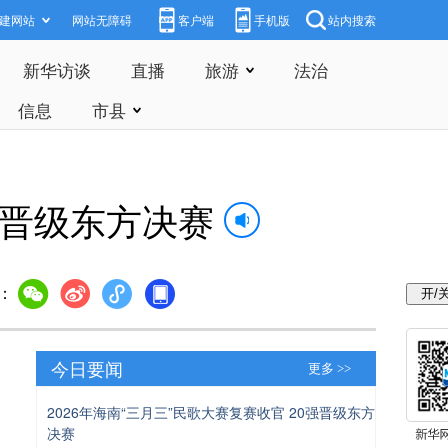
建网站
网站无障碍
客户端
手机版
站内搜索
新华访谈
直播
旅游
法治
信息
市县
强晋级东方决赛
：
今日要闻
更多 >>
2026年海南“三月三”民歌大赛复赛收官 20强晋级东方
决赛