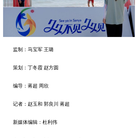
监制：马宝军 王璐
策划：丁冬霞 赵方圆
编导：蒋超 周欣
记者：赵玉和 郭良川 蒋超
新媒体编辑：杜利伟