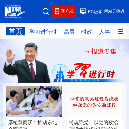
客户端
网站无障碍
PC版本
首页
网站地图
学习进行时
高层
时政
人事
国际
报道专集
学习进行时
高层
时政
人事
国际
财经
网评
港澳
台湾
思客智库
全球连线
教育
科技
科创
量子
体育
文化
书画
健康
军事
厚植营商沃土推动东北
铸魂强党丨以党的政治
访谈
视频
图片
政务