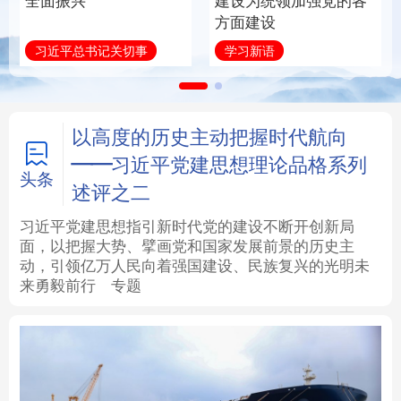
全面振兴
建设为统领加强党的各
方面建设
法律
中央文件
金融
汽车
习近平总书记关切事
学习新语
食品
人居
信息化
数字经济
学术中国
乡村振兴
银龄
溯源中国
以高度的历史主动把握时代航向
——习近平党建思想理论品格系列
城市
旅游
能源
会展
头条
述评之二
彩票
娱乐
时尚
悦读
习近平党建思想指引新时代党的建设不断开创新局
面，以把握大势、擘画党和国家发展前景的历史主
动，引领亿万人民向着强国建设、民族复兴的光明未
公益
一带一路
亚太网
上市公司
来勇毅前行
专题
文化产业
地方频道