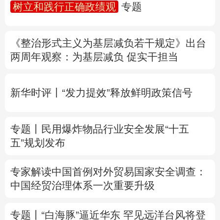
树立和践行正确政绩观
专题
多语种频道
《整治形式主义为基层减负若干规定》出台
English
Español
Français
عربى
两周年
观察
：为基层减负 促实干担当
Русский язык
日本語
한국어
新华时评丨“发力提效”释放鲜明政策信号
Deutsch
Português
专题丨
民用爆炸物品行业安全发展“十五
五”规划发布
专家解读中国首例对外贸易国家安全调查：
中国经贸治理体系一次重要升级
专题丨
“白海豚”逼近华东 罕见远洋台风将登