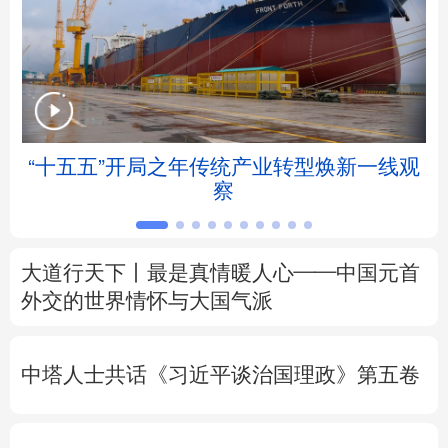
北京
天津
河北
山西
辽宁
吉林
上海
江苏
浙江
安徽
福建
江西
“十五五”开局之年传统产业转型焕新一线观
察
山东
河南
湖北
湖南
广东
广西
海南
重庆
大道行天下丨最是真情暖人心——中国元首
四川
贵州
云南
西藏
外交的
世界
情怀与大国气派
陕西
甘肃
青海
宁夏
中塔人士共话《习近平谈治国理政》第五卷
新疆
内蒙古
黑龙江