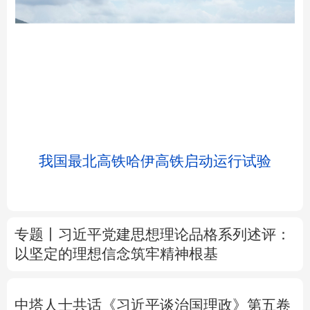
北京
天津
河北
山西
辽宁
吉林
上海
江苏
我国最北高铁哈伊高铁启动运行试验
浙江
安徽
福建
江西
山东
河南
湖北
湖南
专题丨
习近平党建思想理论品格系列述评：
以坚定的理想信念筑牢精神根基
广东
广西
海南
重庆
四川
贵州
云南
西藏
中塔人士共话《习近平谈治国理政》第五卷
陕西
甘肃
青海
宁夏
树立和践行正确政绩观
除作风之弊 兴实干
新疆
内蒙古
黑龙江
之风