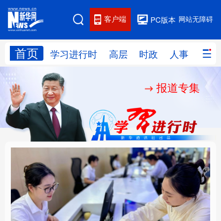
客户端
网站无障碍
PC版本
首页
网站地图
学习进行时
高层
时政
人事
国际
报道专集
学习进行时
高层
时政
人事
国际
财经
网评
港澳
台湾
思客智库
全球连线
教育
科技
科创
量子
体育
文化
书画
健康
军事
厚植营商沃土推动东北
铸魂强党丨以党的政治
访谈
视频
图片
政务