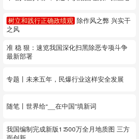
准 稳 狠：速览我国深化扫黑除恶专项斗争
多语种频道
最新部署
English
Español
Français
عربى
专题丨
未来五年，民爆行业这样安全发展
Русский язык
日本語
한국어
Deutsch
Português
随笔丨世界给“__在中国”填新词
我国编制完成新版1∶500万全月地质图 三方
面创新
专题丨
两部门对浙、闽启动防汛防台风四级
应急响应
水利部维持对陕、黑的洪水防御Ⅳ
级应急响应