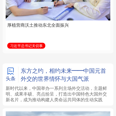
全面振兴
建设为统领加强党的各
方面建设
法律
中央文件
金融
汽车
习近平总书记关切事
学习新语
食品
人居
信息化
数字经济
学术中国
乡村振兴
银龄
溯源中国
东方之约，相约未来——中国元首
外交的世界情怀与大国气派
头条
城市
旅游
能源
会展
新时代以来，中国举办一系列主场外交活动，主题鲜
明、成果丰硕、亮点纷呈，打造出中国特色大国外交
彩票
娱乐
时尚
悦读
新名片，成为推动构建人类命运共同体的生动实践
公益
一带一路
亚太网
上市公司
文化产业
地方频道