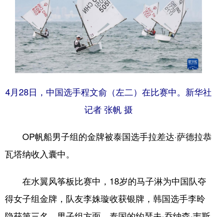
4月28日，中国选手程文俞（左二）在比赛中。新华社
记者 张帆 摄
OP帆船男子组的金牌被泰国选手拉差达·萨德拉恭
瓦塔纳收入囊中。
在水翼风筝板比赛中，18岁的马子淋为中国队夺
得女子组金牌，队友李姝璇收获银牌，韩国选手李昤
隐获第三名。男子组方面，泰国的约瑟夫·乔纳森·韦斯