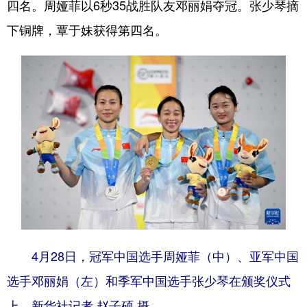
四名。周娅菲以6秒35战胜队友邓丽娟夺冠。张少琴摘
下铜牌，覃于妹获得第四名。
4月28日，冠军中国选手周娅菲（中）、亚军中国
选手邓丽娟（左）和季军中国选手张少琴在颁奖仪式
上。新华社记者 赵子硕 摄