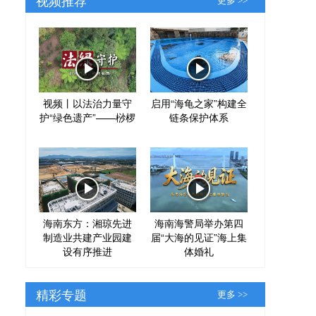
更多 >>
视频丨以法治力量守
启用“海龟之家”构建全
护“绿色遗产”——桫椤
链条保护体系
海南东方：湘琼先进
海南海警局举办第四
制造业共建产业园建
届“大海的见证”海上集
设有序推进
体婚礼
精彩专题
更多 >>