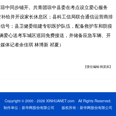
琼中同步铺开。共青团琼中县委在考点设立爱心服务
资补给并开设家长休息区；县科工信局联合通信运营商排
弊信号；县卫健委组建专职医护队伍，配备救护车和防疫
3辆爱心送考车城区巡回免费接送，并储备应急车辆、开
媒体记者余佳琪 林博新 祁夏）
【责任编辑:韩昊辰】
Copyright © 2000 - 2026 XINHUANET.com All Rights Reserved.
制作单位：新华网股份有限公司 版权所有：新华网股份有限公司