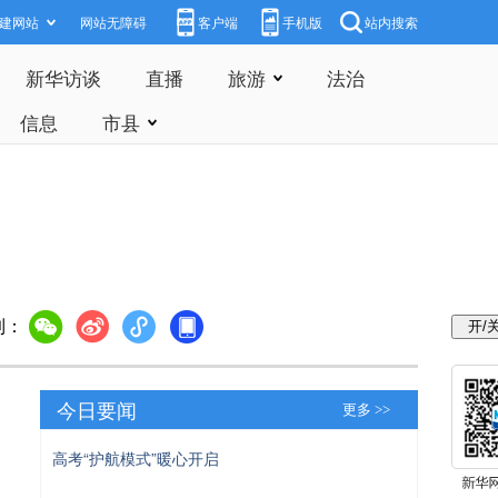
建网站
网站无障碍
客户端
手机版
站内搜索
新华访谈
直播
旅游
法治
信息
市县
到：
今日要闻
更多 >>
高考“护航模式”暖心开启