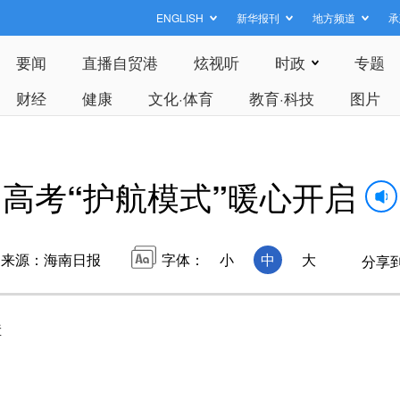
ENGLISH
新华报刊
地方频道
承
要闻
直播自贸港
炫视听
时政
专题
财经
健康
文化·体育
教育·科技
图片
高考“护航模式”暖心开启
来源：海南日报
字体：
小
中
大
分享
障