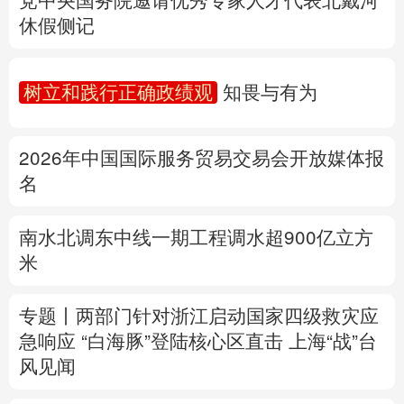
多语种频道
2026年中国国际服务贸易交易会开放媒体报
名
English
Español
Français
عربى
Русский язык
日本語
한국어
南水北调东中线一期工程调水超900亿立方
米
Deutsch
Português
专题丨
两部门针对浙江启动国家四级救灾应
急响应
“白海豚”登陆核心区直击
上海“战”台
风见闻
公安部再次公布15起涉汛涉灾网络谣言案例
详情