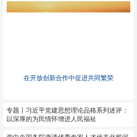
北京
天津
河北
山西
辽宁
吉林
上海
江苏
浸
在开放创新合作中促进共同繁荣
浙江
安徽
福建
江西
山东
河南
湖北
湖南
专题丨
习近平党建思想理论品格系列述评：
广东
广西
海南
重庆
以深厚的为民情怀增进人民福祉
四川
贵州
云南
西藏
党中央国务院邀请优秀专家人才代表北戴河
陕西
甘肃
青海
宁夏
休假侧记
新疆
内蒙古
黑龙江
树立和践行正确政绩观
知畏与有为