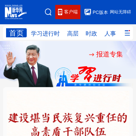
客户端
网站无障碍
PC版本
首页
网站地图
学习进行时
高层
时政
人事
国际
报道专集
学习进行时
高层
时政
人事
国际
财经
网评
港澳
台湾
思客智库
全球连线
教育
科技
科创
量子
体育
文化
书画
健康
军事
铸魂强党丨建设堪当民
人民的健康、体质、幸
访谈
视频
图片
政务