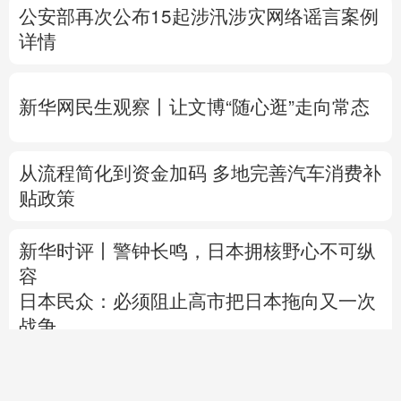
新华网民生观察丨
让文博“随心逛”走向常态
从流程简化到资金加码 多地完善汽车消费补
贴政策
新华时评丨警钟长鸣，日本拥核野心不可纵
容
日本民众：必须阻止高市把日本拖向又一次
战争
以媒：内塔尼亚胡曾同意从加沙局地撤军 现
已反悔
专题丨
“绕不开”的霍尔木兹海峡
伊朗议会国
家安全委员会批准海峡安全纲要