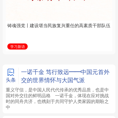
族复兴重任的高素质干
福一脉相承
部队伍
法律
中央文件
金融
汽车
学习新语
学习进行时
食品
人居
信息化
数字经济
学术中国
乡村振兴
银龄
溯源中国
一诺千金 笃行致远——中国元首外
交的世界情怀与大国气派
头条
城市
旅游
能源
会展
重义守信，是中国人民代代传承的优秀品质，也是中
国对外交往的鲜明品格
一诺千金，体现在应对挑战
彩票
娱乐
时尚
悦读
时的同舟共济，也镌刻于共同守护人类家园的期盼之
中
公益
一带一路
亚太网
上市公司
文化产业
地方频道