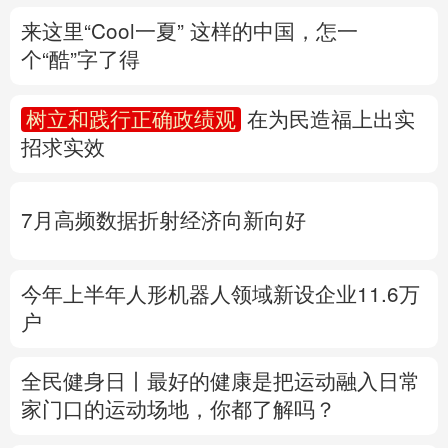
招求实效
多语种频道
English
Español
Français
عربى
7月高频数据折射经济向新向好
Русский язык
日本語
한국어
今年上半年人形机器人领域新设企业11.6万
Deutsch
Português
户
全民健身日丨
最好的健康是把运动融入日常
家门口的运动场地，你都了解吗？
专题丨
“白海豚”与“巴威”相比如何？
国家防
总、应急管理部启动响应
水利部部署防御工
作
多地积极应对