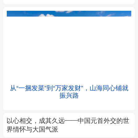
北京
天津
河北
山西
辽宁
吉林
上海
江苏
浙江
安徽
福建
江西
从“一捆发菜”到“万家发财”，山海同心铺就
振兴路
山东
河南
湖北
湖南
广东
广西
海南
重庆
以心相交，成其久远——中国元首外交的世
四川
贵州
云南
西藏
界情怀与大国气派
陕西
甘肃
青海
宁夏
来这里“Cool一夏”
这样的中国，怎一
个“酷”字了得
新疆
内蒙古
黑龙江
树立和践行正确政绩观
在为民造福上出实