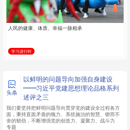
福一脉相承
立身做事
法律
中央文件
金融
汽车
学习进行时
学习新语
食品
人居
信息化
数字经济
学术中国
乡村振兴
银龄
溯源中国
以鲜明的问题导向加强自身建设
——习近平党建思想理论品格系列
城市
旅游
能源
会展
头条
述评之三
彩票
娱乐
时尚
悦读
我们要坚持把鲜明问题导向贯穿党的建设全过程各方
面，秉持直面矛盾的魄力、系统施治的智慧、锲而不
舍的韧劲，不断增强党的创造力、凝聚力、战斗力
公益
一带一路
亚太网
上市公司
专题
文化产业
地方频道