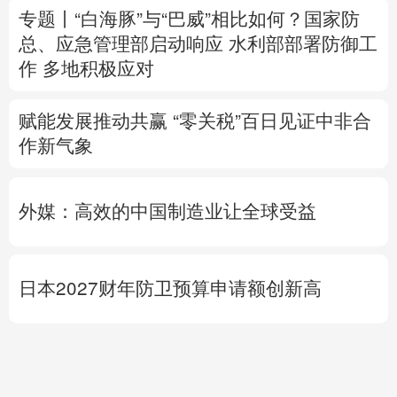
赋能发展推动共赢 “零关税”百日见证中非合
作新气象
外媒：高效的中国制造业让全球受益
日本2027财年防卫预算申请额创新高
专题丨
伊朗战事打不下去了？美军参联会主
席力主“翻篇”
美财长：霍尔木兹海峡将变
得“不再重要”
美媒：马斯克拒绝让乌克兰用“星链”打击俄
境内目标